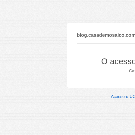
blog.casademosaico.com
O acesso
Cas
Acesse o U