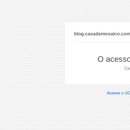
blog.casademosaico.com
O acesso
Cas
Acesse o U