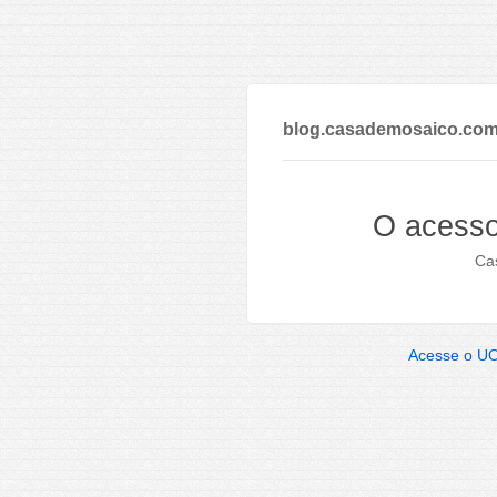
blog.casademosaico.com
O acesso
Cas
Acesse o U