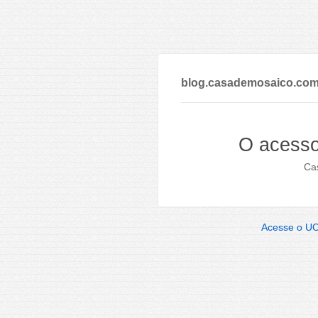
blog.casademosaico.com
O acesso
Cas
Acesse o U