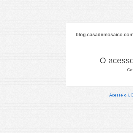
blog.casademosaico.com
O acesso
Cas
Acesse o U