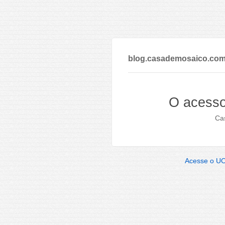
blog.casademosaico.com
O acesso
Cas
Acesse o U